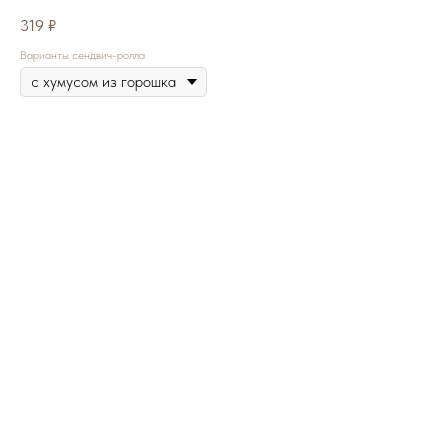
319
₽
Варианты сендвич-ролла