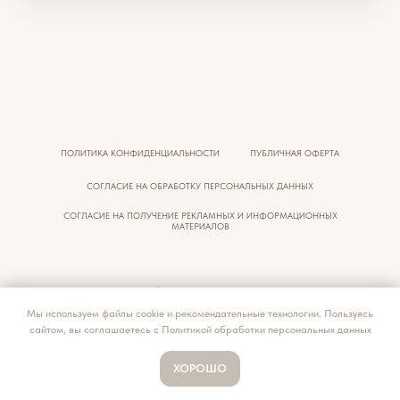
ПОЛИТИКА КОНФИДЕНЦИАЛЬНОСТИ
ПУБЛИЧНАЯ ОФЕРТА
СОГЛАСИЕ НА ОБРАБОТКУ ПЕРСОНАЛЬНЫХ ДАННЫХ
СОГЛАСИЕ НА ПОЛУЧЕНИЕ РЕКЛАМНЫХ И ИНФОРМАЦИОННЫХ
МАТЕРИАЛОВ
ЦЕНЫ, УКАЗАННЫЕ НА САЙТЕ И В СОЦИАЛЬНЫХ СЕТЯХ ПРИВЕДЕНЫ КАК
СПРАВОЧНАЯ ИНФОРМАЦИЯ И НЕ ЯВЛЯЮТСЯ ПУБЛИЧНОЙ ОФЕРТОЙ. МОГУТ БЫТЬ
ИЗМЕНЕНЫ В ЛЮБОЕ ВРЕМЯ БЕЗ ПРЕДУПРЕЖДЕНИЯ. ДЛЯ ПОДРОБНОЙ
Мы используем файлы cookie и рекомендательные технологии. Пользуясь
Онлайн-
ИНФОРМАЦИИ О СТОИМОСТИ УСЛУГ ОБРАЩАЙТЕСЬ К АДМИНИСТРАТОРАМ.
сайтом, вы соглашаетесь с Политикой обработки персональных данных
запись
ХОРОШО